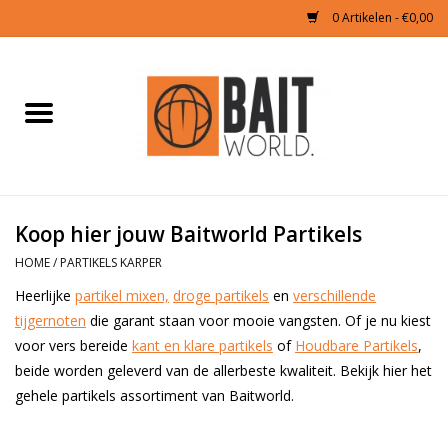
0 Artikelen - €0,00
Home
Tijgernoten kopen
Partikels Karper
Koop hier jouw Baitworld Partikels
HOME
/
PARTIKELS KARPER
Boilies & Additieven
Heerlijke
partikel mixen,
droge partikels
en
verschillende
tijgernoten
die garant staan voor mooie vangsten. Of je nu kiest
Hookbaits
voor vers bereide
kant en klare partikels
of
Houdbare Partikels
,
beide worden geleverd van de allerbeste kwaliteit. Bekijk hier het
Pellets
gehele partikels assortiment van Baitworld.
Naturals