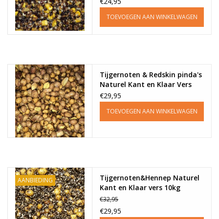
€24,95
TOEVOEGEN AAN WINKELWAGEN
Tijgernoten & Redskin pinda's
Naturel Kant en Klaar Vers
10kg
€29,95
TOEVOEGEN AAN WINKELWAGEN
Tijgernoten&Hennep Naturel
AANBIEDING
Kant en Klaar vers 10kg
€32,95
€29,95