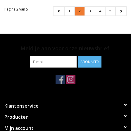
Pagina 2 van 5
1
2
3
4
5
Meld je aan voor onze nieuwsbrief:
ABONNEER
Klantenservice
Producten
Mijn account