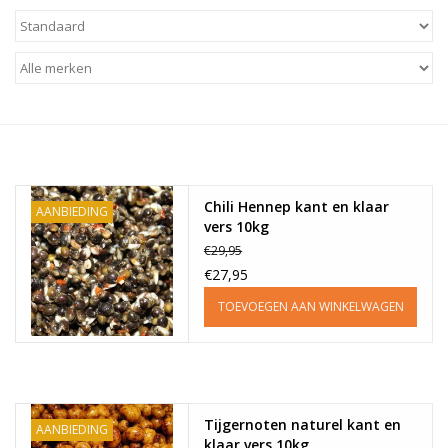
Range
Cadeaubon
Summer Deals
Chili Hennep kant en klaar
BLOG
AANBIEDING
vers 10kg
€29,95
€27,95
TOEVOEGEN AAN WINKELWAGEN
Tijgernoten naturel kant en
AANBIEDING
klaar vers 10kg