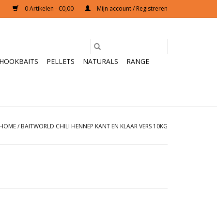
0 Artikelen - €0,00
Mijn account / Registreren
HOOKBAITS
PELLETS
NATURALS
RANGE
HOME
/
BAITWORLD CHILI HENNEP KANT EN KLAAR VERS 10KG