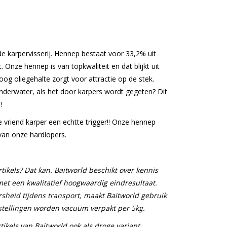
 de karpervisserij. Hennep bestaat voor 33,2% uit
. Onze hennep is van topkwaliteit en dat blijkt uit
og oliegehalte zorgt voor attractie op de stek.
nderwater, als het door karpers wordt gegeten? Dit
!
e vriend karper een echtte trigger!! Onze hennep
 van onze hardlopers.
tikels? Dat kan. Baitworld beschikt over kennis
met een kwalitatief hoogwaardig eindresultaat.
sheid tijdens transport, maakt Baitworld gebruik
tellingen worden vacuüm verpakt per 5kg.
tikels van Baitworld ook als droge variant