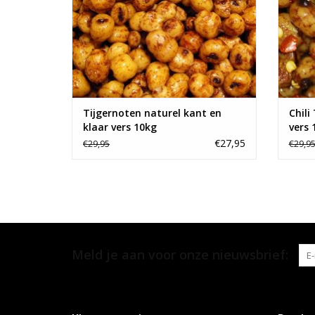
Tijgernoten naturel kant en
Chili
klaar vers 10kg
vers 
€27,95
€29,95
€29,9
Meld je aan voor onze nieuwsbrief: