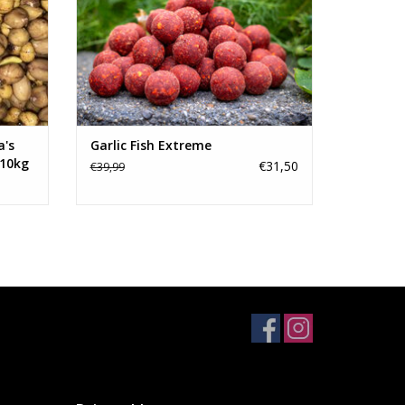
a's
Garlic Fish Extreme
 10kg
€31,50
€39,99