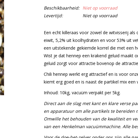
Beschikbaarheid:
Niet op voorraad
Levertijd:
Niet op voorraad
Een echt killeraas voor zowel de witvisserij als
eiwit, 5,2% uit koolhydraten en voor 53% uit vet
een uitstekende gekiemde korrel die met een ho
Wist je dat hennep een krakend geluid maakt o
geluid zorgt voor attractie bovenop de attractie
Chili hennep werkt erg attractief en is voor onz
kiemt erg goed en is naast de partikel mix een
Inhoud: 10kg, vacuüm verpakt per 5kg.
Direct aan de slag met kant en klare verse par
en apparatuur om alle partikels te bereiden 
Omwille het behouden van de kwaliteit en ver
van een Henkelman vacuümmachine. Alle bes
Voor de doe-het-zelver onder ons zijn alle par