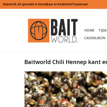
HOME
TIJG
CADEAUBON
Baitworld Chili Hennep kant e