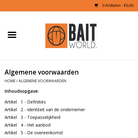
0 Artikelen - €0,00
Home
Tijgernoten kopen
Partikels Karper
Algemene voorwaarden
HOME
/
ALGEMENE VOORWAARDEN
Boilies & Additieven
Inhoudsopgave:
Hookbaits
Artikel 1 - Definities
Artikel 2 - Identiteit van de ondernemer
Pellets
Artikel 3 - Toepasselijkheid
Artikel 4 - Het aanbod
Artikel 5 - De overeenkomst
Naturals