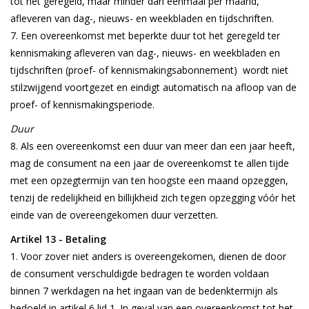
tot het geregeld, maar minder dan eenmaal per maand,
afleveren van dag-, nieuws- en weekbladen en tijdschriften.
Een overeenkomst met beperkte duur tot het geregeld ter
kennismaking afleveren van dag-, nieuws- en weekbladen en
tijdschriften (proef- of kennismakingsabonnement) wordt niet
stilzwijgend voortgezet en eindigt automatisch na afloop van de
proef- of kennismakingsperiode.
Duur
Als een overeenkomst een duur van meer dan een jaar heeft,
mag de consument na een jaar de overeenkomst te allen tijde
met een opzegtermijn van ten hoogste een maand opzeggen,
tenzij de redelijkheid en billijkheid zich tegen opzegging vóór het
einde van de overeengekomen duur verzetten.
Artikel 13 - Betaling
Voor zover niet anders is overeengekomen, dienen de door
de consument verschuldigde bedragen te worden voldaan
binnen 7 werkdagen na het ingaan van de bedenktermijn als
bedoeld in artikel 6 lid 1. In geval van een overeenkomst tot het