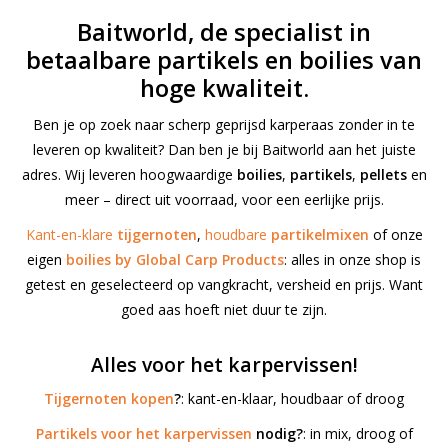
Baitworld, de specialist in
Range
betaalbare partikels en boilies van
hoge kwaliteit.
Cadeaubon
Ben je op zoek naar scherp geprijsd karperaas zonder in te
leveren op kwaliteit? Dan ben je bij Baitworld aan het juiste
Summer Deals
adres. Wij leveren hoogwaardige
boilies
,
partikels
,
pellets
en
meer – direct uit voorraad, voor een eerlijke prijs.
BLOG
Kant-en-klare
tijgernoten
,
houdbare
partikelmixen
of onze
eigen
boilies by Global Carp Products
: alles in onze shop is
getest en geselecteerd op vangkracht, versheid en prijs. Want
goed aas hoeft niet duur te zijn.
Alles voor het karpervissen!
Tijgernoten kopen
?
: kant-en-klaar, houdbaar of droog
Partikels voor het karpervissen
nodig?
: in mix, droog of