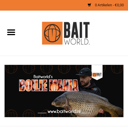
0 Artikelen - €0,00
Home
Tijgernoten kopen
Partikels Karper
Boilies & Additieven
Hookbaits
Pellets
Naturals