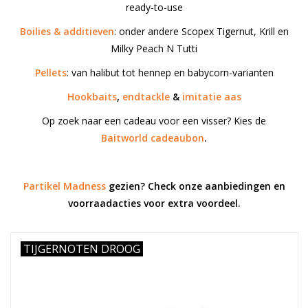
ready-to-use
Boilies & additieven
: onder andere Scopex Tigernut, Krill en
Milky Peach N Tutti
Pellets
: van halibut tot hennep en babycorn-varianten
Hookbaits
,
endtackle
&
imitatie aas
Op zoek naar een cadeau voor een visser? Kies de
Baitworld cadeaubon
.
Partikel Madness
gezien? Check onze aanbiedingen en
voorraadacties voor extra voordeel.
TIJGERNOTEN DROOG