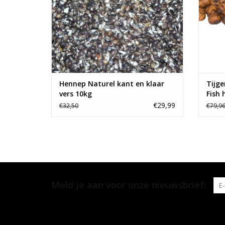
Hennep Naturel kant en klaar
Tijge
vers 10kg
Fish
€29,99
€32,50
€79,9
Meld je aan voor onze nieuwsbrief: