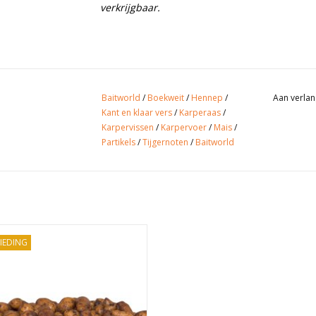
verkrijgbaar.
Baitworld
/
Boekweit
/
Hennep
/
Aan verlan
Kant en klaar vers
/
Karperaas
/
Karpervissen
/
Karpervoer
/
Mais
/
Partikels
/
Tijgernoten
/
Baitworld
beste partikels voor tijdens het
IEDING
vissen scoor je bij Baitworld. Onze
ijke mixen doen de karpers doen
smikkelen!
EVOEGEN AAN WINKELWAGEN