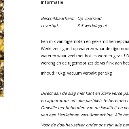
Informatie
Beschikbaarheid:
Op voorraad
Levertijd:
3-5 werkdagen!
Een mix van tijgernoten en gekiemd hennepzaad. 
Werkt zeer goed op wateren waar de tijgernoo
wateren waar veel met boilies worden gevist! De
werking en de tijgernoot zet de vis flink aan het
Inhoud: 10kg, vacuüm verpakt per 5kg.
Direct aan de slag met kant en klare verse par
en apparatuur om alle partikels te bereiden 
Omwille het behouden van de kwaliteit en ver
van een Henkelman vacuümmachine. Alle bes
Voor de doe-het-zelver onder ons zijn alle par