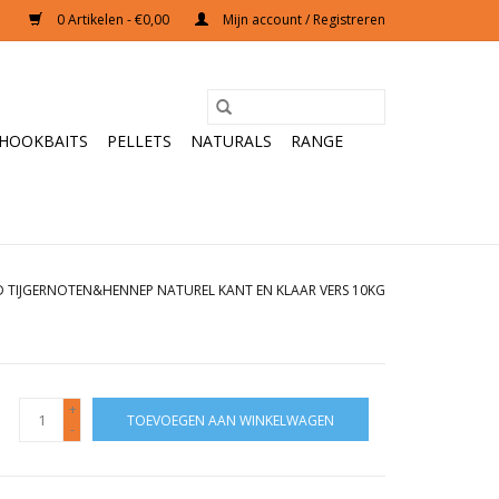
0 Artikelen - €0,00
Mijn account / Registreren
HOOKBAITS
PELLETS
NATURALS
RANGE
 TIJGERNOTEN&HENNEP NATUREL KANT EN KLAAR VERS 10KG
+
TOEVOEGEN AAN WINKELWAGEN
-