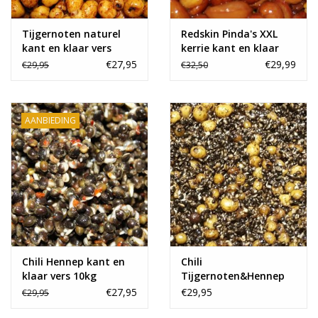
Tijgernoten naturel
Redskin Pinda's XXL
kant en klaar vers
kerrie kant en klaar
10kg
vers
€27,95
€29,99
€29,95
€32,50
AANBIEDING
Chili Hennep kant en
Chili
klaar vers 10kg
Tijgernoten&Hennep
Kant en Klaar vers
€27,95
€29,95
€29,95
10kg