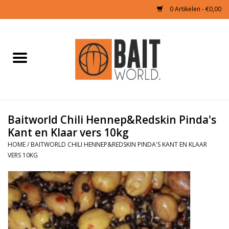
0 Artikelen - €0,00
Home
Tijgernoten kopen
Partikels Karper
Baitworld Chili Hennep&Redskin Pinda's
Kant en Klaar vers 10kg
Boilies & Additieven
HOME
/
BAITWORLD CHILI HENNEP&REDSKIN PINDA'S KANT EN KLAAR
VERS 10KG
Hookbaits
Pellets
Naturals