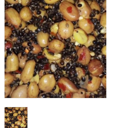
Range
Cadeaubon
Summer Deals
BLOG