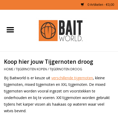
0 Artikelen - €0,00
Home
Tijgernoten kopen
Partikels Karper
Koop hier jouw Tijgernoten droog
HOME
/
TIJGERNOTEN KOPEN
/
TIJGERNOTEN DROOG
Boilies & Additieven
Bij Baitworld is er keuze uit
verschillende tijgernoten
, kleine
tijgernoten, mixed tijgernoten en XXL tijgernoten. De mixed
Hookbaits
tijgernoten worden vooral ingezet om voorstekken te
onderhouden en bij te voeren. XXl tijgernoten worden gebruikt
Pellets
tijdens het karper vissen als haakaas op wateren waar veel
witvis bevind.
Naturals