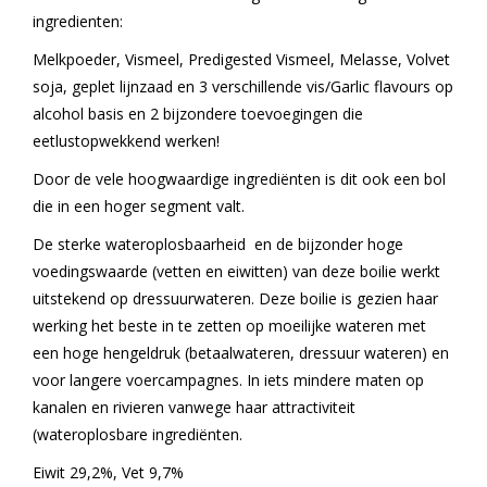
ingredienten:
Range
Melkpoeder, Vismeel, Predigested Vismeel, Melasse, Volvet
soja, geplet lijnzaad en 3 verschillende vis/Garlic flavours op
Cadeaubon
alcohol basis en 2 bijzondere toevoegingen die
eetlustopwekkend werken!
Summer Deals
Door de vele hoogwaardige ingrediënten is dit ook een bol
die in een hoger segment valt.
BLOG
De sterke wateroplosbaarheid en de bijzonder hoge
voedingswaarde (vetten en eiwitten) van deze boilie werkt
uitstekend op dressuurwateren. Deze boilie is gezien haar
werking het beste in te zetten op moeilijke wateren met
een hoge hengeldruk (betaalwateren, dressuur wateren) en
voor langere voercampagnes. In iets mindere maten op
kanalen en rivieren vanwege haar attractiviteit
(wateroplosbare ingrediënten.
Eiwit 29,2%, Vet 9,7%