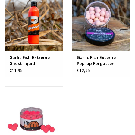
Garlic Fish Extreme
Garlic Fish Externe
Ghost liquid
Pop-up Forgotten
Flavours Collab
€11,95
€12,95