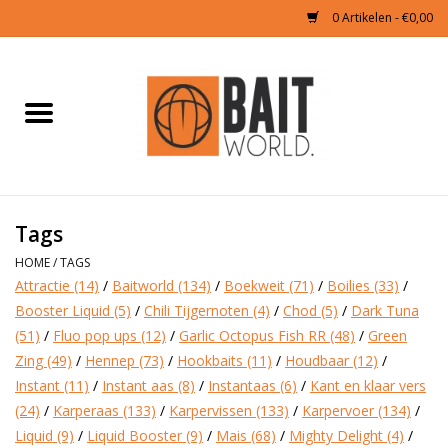
0 Artikelen - €0,00
Home
Tijgernoten kopen
Partikels Karper
Tags
HOME
/
TAGS
Boilies & Additieven
Attractie
(14)
/
Baitworld
(134)
/
Boekweit
(71)
/
Boilies
(33)
/
Booster Liquid
(5)
/
Chili Tijgernoten
(4)
/
Chod
(5)
/
Dark Tuna
Hookbaits
(51)
/
Fluo pop ups
(12)
/
Garlic Octopus Fish RR
(48)
/
Green
Zing
(49)
/
Hennep
(73)
/
Hookbaits
(11)
/
Houdbaar
(12)
/
Pellets
Instant
(11)
/
Instant aas
(8)
/
Instantaas
(6)
/
Kant en klaar vers
(24)
/
Karperaas
(133)
/
Karpervissen
(133)
/
Karpervoer
(134)
/
Naturals
Liquid
(9)
/
Liquid Booster
(9)
/
Mais
(68)
/
Mighty Delight
(4)
/