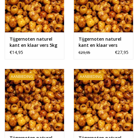
Tijgernoten naturel
Tijgernoten naturel
kant en klaar vers 5kg
kant en klaar vers
10kg
€14,95
€27,95
€29,95
AANBIEDING
AANBIEDING
Tijgernoten naturel
Tijgernoten naturel