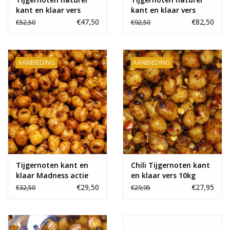
kant en klaar vers
kant en klaar vers
20kg
40kg
€47,50
€82,50
€52,50
€92,50
AANBIEDING
AANBIEDING
Tijgernoten kant en
Chili Tijgernoten kant
klaar Madness actie
en klaar vers 10kg
€29,50
€27,95
€32,50
€29,95