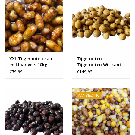
XXL Tijgernoten kant
Tijgernoten
en klaar vers 10kg
Tijgernoten Wit kant
en klaar vers
€59,99
€149,95
AANBIEDING