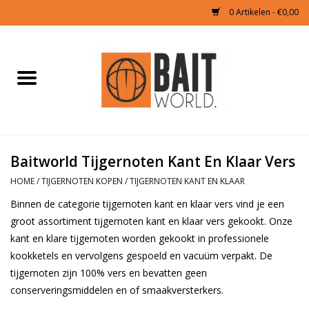
0 Artikelen - €0,00
Home
Tijgernoten kopen
Partikels Karper
Baitworld Tijgernoten Kant En Klaar Vers
HOME
/
TIJGERNOTEN KOPEN
/
TIJGERNOTEN KANT EN KLAAR
Boilies & Additieven
Binnen de categorie tijgernoten kant en klaar vers vind je een
groot assortiment tijgernoten kant en klaar vers gekookt. Onze
Hookbaits
kant en klare tijgernoten worden gekookt in professionele
kookketels en vervolgens gespoeld en vacuüm verpakt. De
Pellets
tijgernoten zijn 100% vers en bevatten geen
conserveringsmiddelen en of smaakversterkers.
Naturals