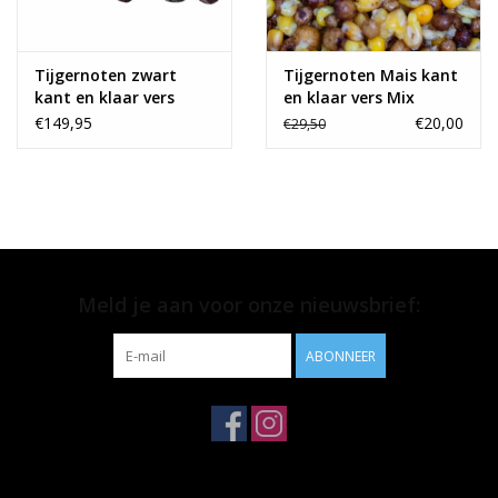
Tijgernoten zwart
Tijgernoten Mais kant
kant en klaar vers
en klaar vers Mix
Madness actie
€149,95
€20,00
€29,50
Meld je aan voor onze nieuwsbrief:
ABONNEER