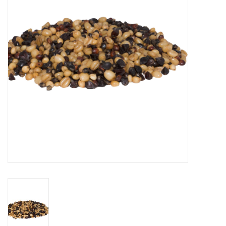
Range
Cadeaubon
Summer Deals
BLOG