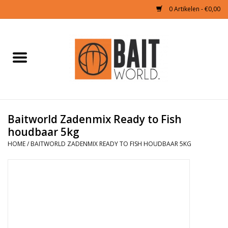
0 Artikelen - €0,00
Home
Tijgernoten kopen
Partikels Karper
Baitworld Zadenmix Ready to Fish
houdbaar 5kg
Boilies & Additieven
HOME
/
BAITWORLD ZADENMIX READY TO FISH HOUDBAAR 5KG
Hookbaits
Pellets
Naturals