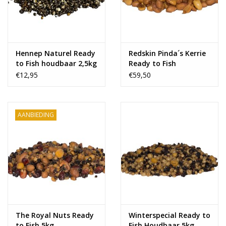
Hennep Naturel Ready
Redskin Pinda´s Kerrie
to Fish houdbaar 2,5kg
Ready to Fish
houdbaar 5kg
€12,95
€59,50
AANBIEDING
The Royal Nuts Ready
Winterspecial Ready to
to Fish 5kg
Fish Houdbaar 5kg