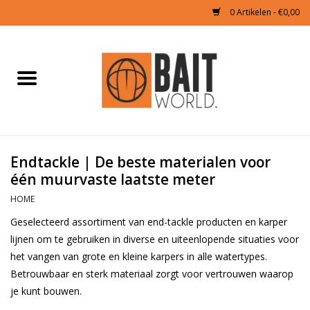
0 Artikelen - €0,00
Home
Tijgernoten kopen
Partikels Karper
Endtackle | De beste materialen voor
één muurvaste laatste meter
Boilies & Additieven
HOME
Geselecteerd assortiment van end-tackle producten en karper
Hookbaits
lijnen om te gebruiken in diverse en uiteenlopende situaties voor
het vangen van grote en kleine karpers in alle watertypes.
Pellets
Betrouwbaar en sterk materiaal zorgt voor vertrouwen waarop
je kunt bouwen.
Naturals