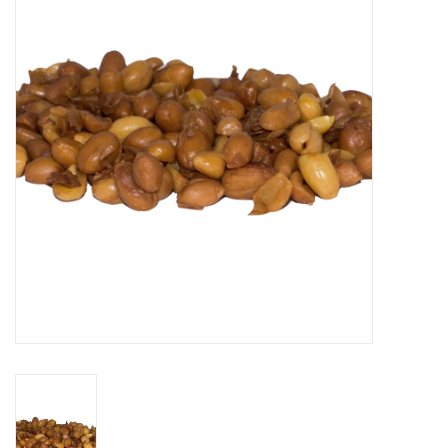
Range
Cadeaubon
Summer Deals
BLOG