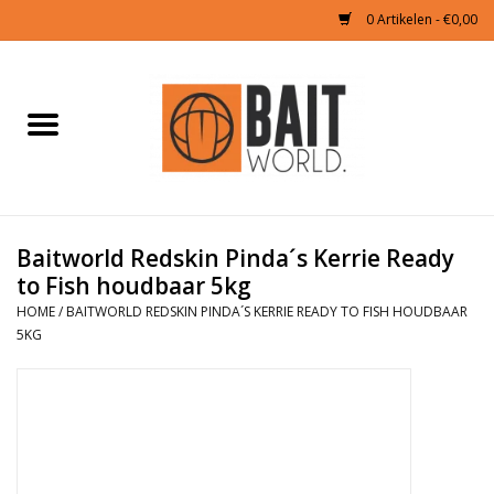
0 Artikelen - €0,00
Home
Tijgernoten kopen
Partikels Karper
Baitworld Redskin Pinda´s Kerrie Ready
to Fish houdbaar 5kg
Boilies & Additieven
HOME
/
BAITWORLD REDSKIN PINDA´S KERRIE READY TO FISH HOUDBAAR
5KG
Hookbaits
Pellets
Naturals