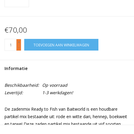
€70,00
+
TOEVOEGEN AAN WINKELWAGEN
-
Informatie
Beschikbaarheid:
Op voorraad
Levertijd:
1-3 werkdagen!
De zadenmix Ready to Fish van Baitworld is een houdbare
partikel mix bestaande uit: rode en witte dari, hennep, boekweit
en tarwe! Deze zaden partikel mix bestaande uit vijf soorten
zaden heeft een geweldige attractie met relatief lage