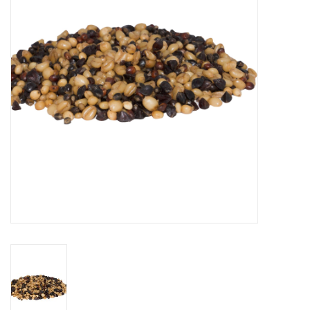
Range
Cadeaubon
Summer Deals
BLOG