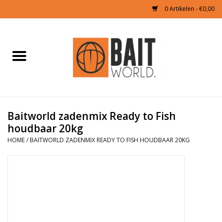
0 Artikelen - €0,00
Home
Tijgernoten kopen
Partikels Karper
Baitworld zadenmix Ready to Fish
houdbaar 20kg
Boilies & Additieven
HOME
/
BAITWORLD ZADENMIX READY TO FISH HOUDBAAR 20KG
Hookbaits
Pellets
Naturals