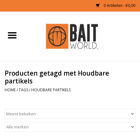
0 Artikelen - €0,00
Home
Tijgernoten kopen
Partikels Karper
Producten getagd met Houdbare
partikels
Boilies & Additieven
HOME
/
TAGS
/
HOUDBARE PARTIKELS
Hookbaits
Pellets
Naturals