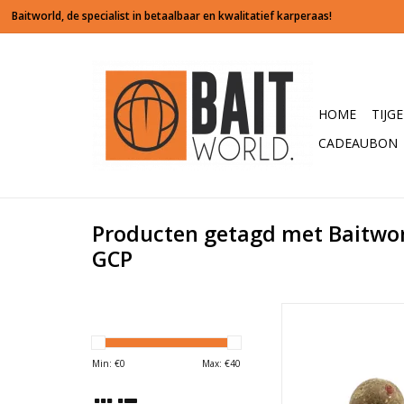
HOME
TIJG
CADEAUBON
Producten getagd met Baitwor
GCP
Een echte oldskool tro
maar met wat verra
Min: €
0
Max: €
40