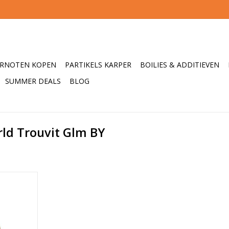
ERNOTEN KOPEN
PARTIKELS KARPER
BOILIES & ADDITIEVEN
SUMMER DEALS
BLOG
ld Trouvit Glm BY
uvit boilie,
ssingen.