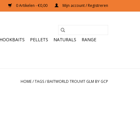
0 Artikelen - €0,00
Mijn account / Registreren
HOOKBAITS
PELLETS
NATURALS
RANGE
HOME
/
TAGS
/
BAITWORLD TROUVIT GLM BY GCP