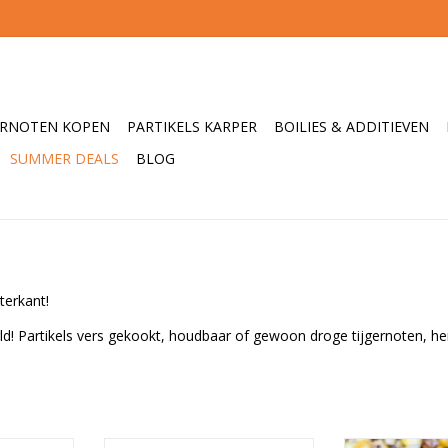
ERNOTEN KOPEN
PARTIKELS KARPER
BOILIES & ADDITIEVEN
SUMMER DEALS
BLOG
terkant!
world! Partikels vers gekookt, houdbaar of gewoon droge tijgernoten, 
itworld.
De beste partikels voor tijdens
De beste partik