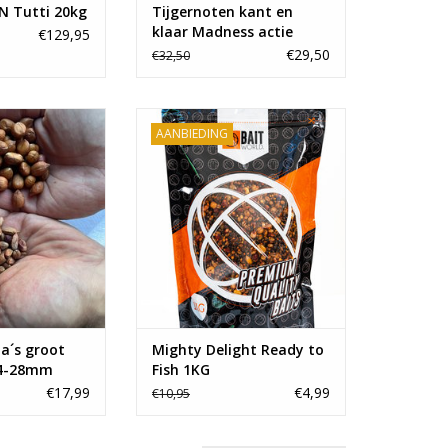
N Tutti 20kg
Tijgernoten kant en
klaar Madness actie
€129,95
€29,50
€32,50
els voor tijdens
De beste partikels voor tijdens
AANBIEDING
en scoor je bij
het karpervissen scoor je bij
n mooie Redskin
Baitworld. Onze heerlijke mixen
 met smaak en
doen de karpers doen smikkelen!
zeer goede prijs!
N WINKELWAGEN
a´s groot
Mighty Delight Ready to
24-28mm
Fish 1KG
€17,99
€4,99
€10,95