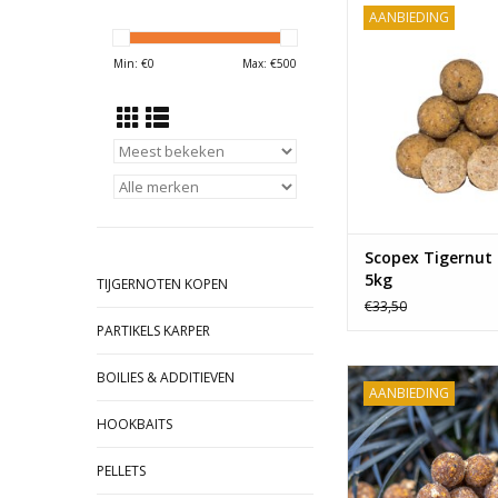
AANBIEDING
Kwalitatief hoogstaa
voor een scherpe
Min: €
0
Max: €
500
Verkrijgbaar is dive
en diameter
Scopex Tigernut 
5kg
TIJGERNOTEN KOPEN
€33,50
PARTIKELS KARPER
De Krill boilies van 
BOILIES & ADDITIEVEN
AANBIEDING
Kwalitatief hoogstaa
voor een scherpe
HOOKBAITS
Verkrijgbaar in d
diameters!
PELLETS