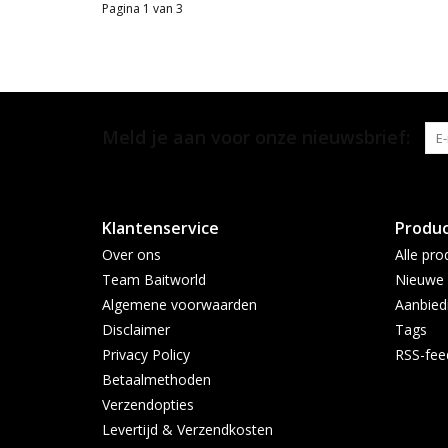
Pagina 1 van 3
Meld je aan voor onze nieuwsbrief:
Klantenservice
Produ
Over ons
Alle pro
Team Baitworld
Nieuwe 
Algemene voorwaarden
Aanbied
Disclaimer
Tags
Privacy Policy
RSS-fee
Betaalmethoden
Verzendopties
Levertijd & Verzendkosten