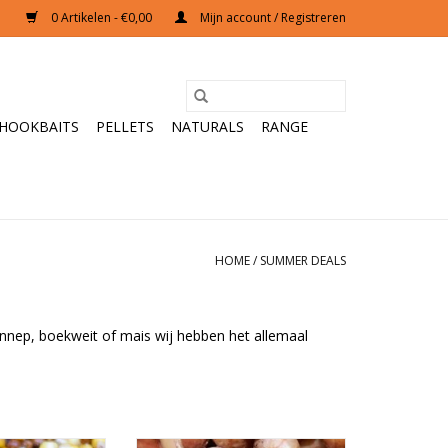
0 Artikelen - €0,00
Mijn account / Registreren
HOOKBAITS
PELLETS
NATURALS
RANGE
HOME
/
SUMMER DEALS
hennep, boekweit of mais wij hebben het allemaal
els voor tijdens
De beste partikels voor tijdens