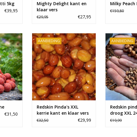
tti 5kg
Mighty Delight kant en
Milky Peach 
klaar vers
€39,95
€159,80
€27,95
€29,95
itworld.
De beste partikels voor tijdens
De beste partik
AANBIEDING
AANBIEDING
nde boilies
het karpervissen scoor je bij
het karperviss
 prijs.
Baitworld. Onze heerlijke mixen
Baitworld. Ee
rse smaken
doen de karpers doen smikkelen!
pinda bomvol
s!
oliën voor een 
TOEVOEGEN AAN WINKELWAGEN
NKELWAGEN
TOEVOEGEN AA
me
Redskin Pinda's XXL
Redskin pind
kerrie kant en klaar vers
droog XXL 
€31,50
€29,99
€32,50
€19,99