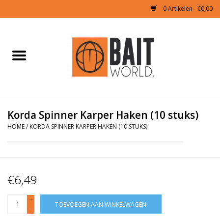
0 Artikelen - €0,00
Home
Tijgernoten kopen
Partikels Karper
Korda Spinner Karper Haken (10 stuks)
HOME
/
KORDA SPINNER KARPER HAKEN (10 STUKS)
Boilies & Additieven
Hookbaits
€6,49
Pellets
+
TOEVOEGEN AAN WINKELWAGEN
-
Naturals