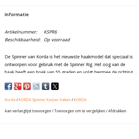
Range
Informatie
Cadeaubon
Artikelnummer:
KSPR6
Beschikbaarheid:
Op voorraad
Summer Deals
De Spinner van Korda is het nieuwste haakmodel dat speciaal is
ontworpen voor gebruik met de Spinner Rig. Het oog van de
BLOG
haak heeft een hoek van 55 graden en volgt hiermee de richting
van een kicker, hierdoor blijft de haak perfect staan bij gebruik
van drijvend haakaas. Het lange curve shank ontwerp zorgt voor
de beste inhaakmogelijkheid, wanneer gemonteerd op een
Korda
/
KORDA Spinner Karper Haken
/
KORDA
Spinner Swivel. Voorzien van een super scherpe, rechte
haakpunt en een duurzame
PTFE
-coating.
Aan verlanglijst toevoegen
/
Toevoegen om te vergelijken
/
Afdrukken
Korda Spinner
- Beschikbaar in verschillende haakmaten!