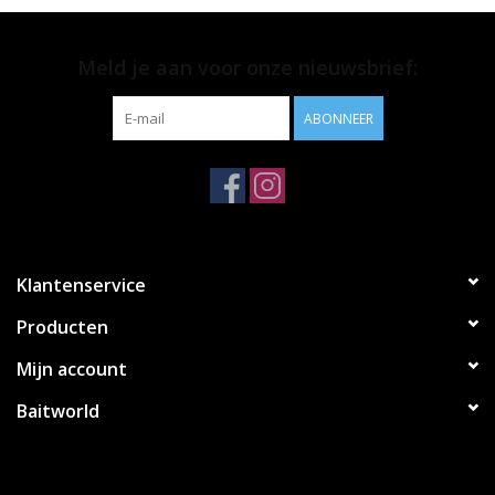
- Karper haak
- Aantal stuks: 10
- Spinner model
Meld je aan voor onze nieuwsbrief:
- Weerhaak
- Hoek van oog 55 graden
ABONNEER
- Lang curve shank ontwerp
- Super scherpe, rechte haakpunt
- Duurzame
PTFE
-coating
- Ontworpen voor gebruik met de Spinner Rig
Klantenservice
Producten
Mijn account
Baitworld