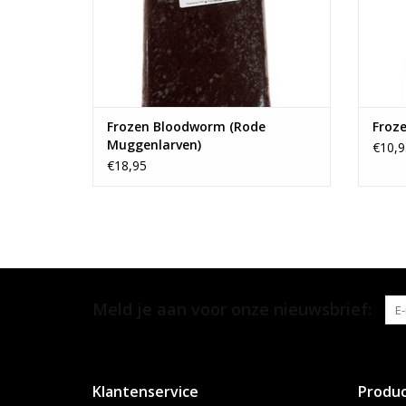
Frozen Bloodworm (Rode
Froz
Muggenlarven)
€10,9
€18,95
Meld je aan voor onze nieuwsbrief:
Klantenservice
Produ