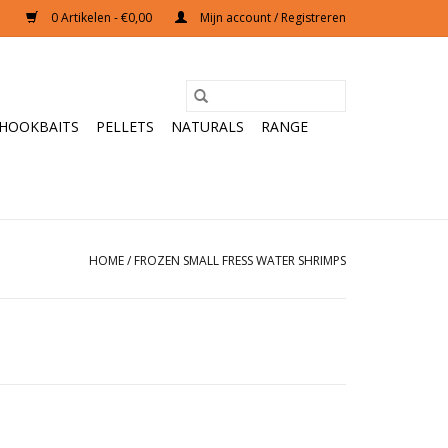
0 Artikelen - €0,00
Mijn account / Registreren
HOOKBAITS
PELLETS
NATURALS
RANGE
HOME
/
FROZEN SMALL FRESS WATER SHRIMPS