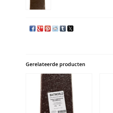
Gerelateerde producten
Bloodwormen, ook wel rode
Witte M
muggenlarven genoemd zijn een van de
natuurl
meest natuurlijke voedselbronnen van de
Ze
karper. Ze bestaan uit eiwitten en andere
essent
essentiele voedingstoffen die van nature
thuish
thuishoren in het voedingspatroon van de
karper.
karper.