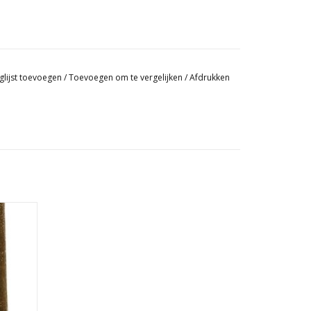
glijst toevoegen
/
Toevoegen om te vergelijken
/
Afdrukken
een van
nen van
en en
die van
patroon