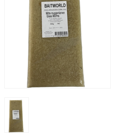
Range
Cadeaubon
Summer Deals
BLOG