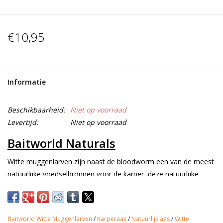
€10,95
Informatie
Beschikbaarheid:
Niet op voorraad
Levertijd:
Niet op voorraad
Baitworld Naturals
Witte muggenlarven zijn naast de bloodworm een van de meest
natuurlijke voedselbronnen voor de karper, deze natuurlijke
voedingsbron bestaat ooa uit eiwitten, vetten en vezels die van
nature thuishoren in het voedingspatroon van de karper en is
alle watertypes terug te vinden zijn in zowel Nederland als
Baitworld Witte Muggenlarven
/
Karperaas
/
Natuurlijk aas
/
Witte