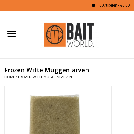
0 Artikelen - €0,00
Home
Tijgernoten kopen
Partikels Karper
Frozen Witte Muggenlarven
HOME
/
FROZEN WITTE MUGGENLARVEN
Boilies & Additieven
Hookbaits
Pellets
Naturals