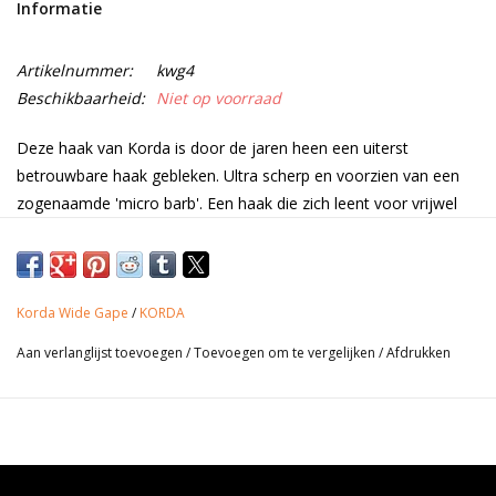
Informatie
Range
Artikelnummer:
kwg4
Beschikbaarheid:
Niet op voorraad
Cadeaubon
Deze haak van Korda is door de jaren heen een uiterst
Summer Deals
betrouwbare haak gebleken. Ultra scherp en voorzien van een
zogenaamde 'micro barb'. Een haak die zich leent voor vrijwel
elke situatie. Vanwege de ruime haakbocht zal hij - eenmaal vast
BLOG
- niet snel meer loskomen. Een echte aanrader wanneer je nét
even iets meer vraagt van je haken. Verpakt per 10.
Korda Wide Gape
/
KORDA
Aan verlanglijst toevoegen
/
Toevoegen om te vergelijken
/
Afdrukken
Productinformatie
• Voor vrijwel elke situaties is in te zetten.
• Ruime bocht
• Micro barbed