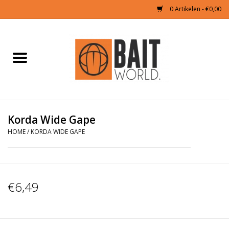
0 Artikelen - €0,00
Home
Tijgernoten kopen
Partikels Karper
Korda Wide Gape
HOME
/
KORDA WIDE GAPE
Boilies & Additieven
Hookbaits
€6,49
Pellets
Naturals