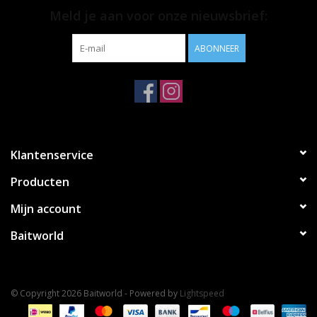
• Verpakt per 10
Meld je aan voor onze nieuwsbrief:
ABONNEER
Klantenservice
Producten
Mijn account
Baitworld
© Copyright 2026 Baitworld - Powered by
Lightspeed