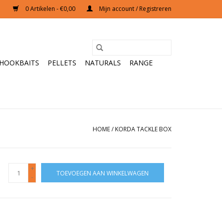
0 Artikelen - €0,00
Mijn account / Registreren
HOOKBAITS
PELLETS
NATURALS
RANGE
HOME
/
KORDA TACKLE BOX
+
TOEVOEGEN AAN WINKELWAGEN
-