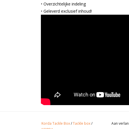
• Overzichtelijke indeling
• Geleverd exclusief inhoud!
Korda Tackle Box
/
Tackle box
/
Aan verlan