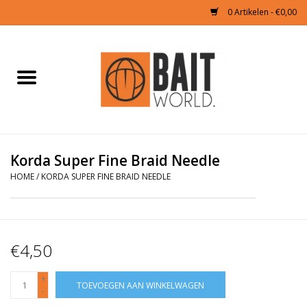
0 Artikelen - €0,00
Home
Tijgernoten kopen
Partikels Karper
Korda Super Fine Braid Needle
HOME
/
KORDA SUPER FINE BRAID NEEDLE
Boilies & Additieven
Hookbaits
€4,50
Pellets
+
TOEVOEGEN AAN WINKELWAGEN
-
Naturals