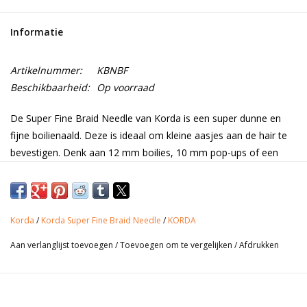
Range
Informatie
Cadeaubon
Artikelnummer:
KBNBF
Beschikbaarheid:
Op voorraad
Summer Deals
De Super Fine Braid Needle van Korda is een super dunne en
fijne boilienaald. Deze is ideaal om kleine aasjes aan de hair te
BLOG
bevestigen. Denk aan 12 mm boilies, 10 mm pop-ups of een
paar korrels mais..
Korda
/
Korda Super Fine Braid Needle
/
KORDA
Productinformatie
Aan verlanglijst toevoegen
/
Toevoegen om te vergelijken
/
Afdrukken
• Super fine needle
• Verpakt per stuk