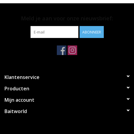
Productinformatie
Meld je aan voor onze nieuwsbrief:
• Korda Sub Braid
• Leverbaar in 0,30 mm en 0,33 mm
ABONNEER
• Zinkende lijn
• Onopvallende donkergroene kleur
• Inhoud; 1200 meter
Klantenservice
Producten
Mijn account
Baitworld