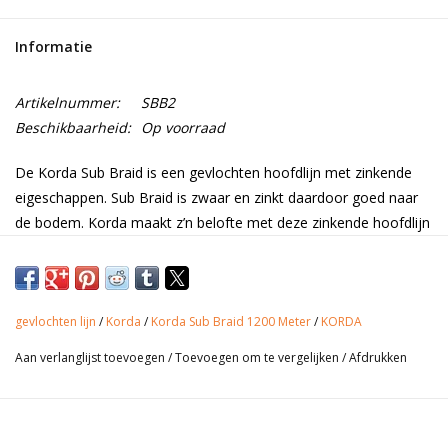
Range
Informatie
Cadeaubon
Artikelnummer:
SBB2
Beschikbaarheid:
Op voorraad
Summer Deals
De Korda Sub Braid is een gevlochten hoofdlijn met zinkende
eigeschappen. Sub Braid is zwaar en zinkt daardoor goed naar
BLOG
de bodem. Korda maakt z’n belofte met deze zinkende hoofdlijn
meer dan waar. Door het ontbreken van rek kun je met deze
hoofdlijn grote afstanden overbruggen. Gebruik tijdens het
afstandvissen je gezonde verstand, maar wanneer de situatie
het toelaat kun je met deze lijn gemakkelijk 400 meter uit de
gevlochten lijn
/
Korda
/
Korda Sub Braid 1200 Meter
/
KORDA
kant vissen. Wij adviseren om een gevlochten hoofdlijn altijd te
Aan verlanglijst toevoegen
/
Toevoegen om te vergelijken
/
Afdrukken
combineren met een ‘nylon’ voorslag. Een voorslag zorgt
namelijk voor extra demping tijdens de dril.