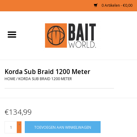
0 Artikelen - €0,00
Home
Tijgernoten kopen
Partikels Karper
Korda Sub Braid 1200 Meter
HOME
/
KORDA SUB BRAID 1200 METER
Boilies & Additieven
Hookbaits
€134,99
Pellets
+
TOEVOEGEN AAN WINKELWAGEN
-
Naturals