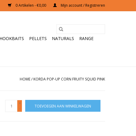
0 Artikelen - €0,00
Mijn account / Registreren
HOOKBAITS
PELLETS
NATURALS
RANGE
HOME
/
KORDA POP-UP CORN FRUITY SQUID PINK
+
TOEVOEGEN AAN WINKELWAGEN
-