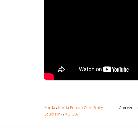
Korda
/
Korda Pop-up Corn Fruity
Aan verlan
Squid Pink
/
KORDA