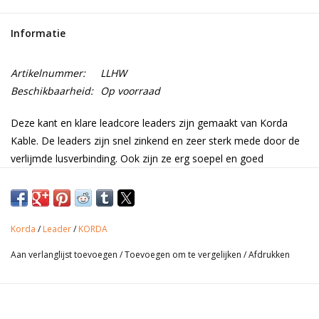
Range
Informatie
Cadeaubon
Artikelnummer:
LLHW
Beschikbaarheid:
Op voorraad
Summer Deals
Deze kant en klare leadcore leaders zijn gemaakt van Korda
Kable. De leaders zijn snel zinkend en zeer sterk mede door de
BLOG
verlijmde lusverbinding. Ook zijn ze erg soepel en goed
gecamoufleerd waardoor ze helemaal verdwijnen tegen de
bodem.
Korda
/
Leader
/
KORDA
Productinformatie
Aan verlanglijst toevoegen
/
Toevoegen om te vergelijken
/
Afdrukken
• Verpakt per 3
• Verkrijgbaar in 2 kleuren