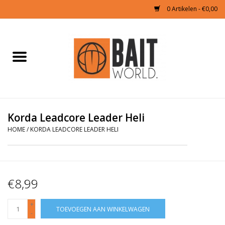
0 Artikelen - €0,00
Home
Tijgernoten kopen
Partikels Karper
Korda Leadcore Leader Heli
HOME
/
KORDA LEADCORE LEADER HELI
Boilies & Additieven
Hookbaits
€8,99
Pellets
+
TOEVOEGEN AAN WINKELWAGEN
-
Naturals