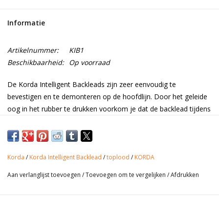
Range
Informatie
Cadeaubon
Artikelnummer:
KIB1
Beschikbaarheid:
Op voorraad
Summer Deals
De Korda Intelligent Backleads zijn zeer eenvoudig te
bevestigen en te demonteren op de hoofdlijn. Door het geleide
BLOG
oog in het rubber te drukken voorkom je dat de backlead tijdens
de dril van de lijn valt. Mocht het gebeuren dat tijdens de dril de
backlead vast komt te zitten in een obstakel dan kan deze
eenvoudig los komen uit de rubber. Het geleide oog is gemaakt
van een zeer glad materiaal hierdoor glijdt het systeem
Korda
/
Korda Intelligent Backlead
/
toplood
/
KORDA
eenvoudig over de hoofdlijn. Intelligent Backleads zijn speciaal
Aan verlanglijst toevoegen
/
Toevoegen om te vergelijken
/
Afdrukken
ontwikkeld om de hoofdlijn op de bodem te houden zodat
lijnschuwe vissen niet in contact komen met onze hoofdlijn.