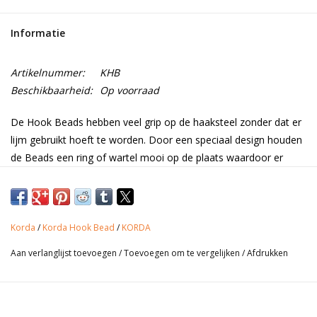
Range
Informatie
Cadeaubon
Artikelnummer:
KHB
Beschikbaarheid:
Op voorraad
Summer Deals
De Hook Beads hebben veel grip op de haaksteel zonder dat er
lijm gebruikt hoeft te worden. Door een speciaal design houden
BLOG
de Beads een ring of wartel mooi op de plaats waardoor er
verschillende aaspresentaties mogelijk zijn, denk hierbij aan
bijvoorbeeld een blowback rig of een 360 rig. het precies
positioneren van een ring of wartel kan het verschil zijn tussen
een aanbeet of niet.
Korda
/
Korda Hook Bead
/
KORDA
Aan verlanglijst toevoegen
/
Toevoegen om te vergelijken
/
Afdrukken
Productinformatie