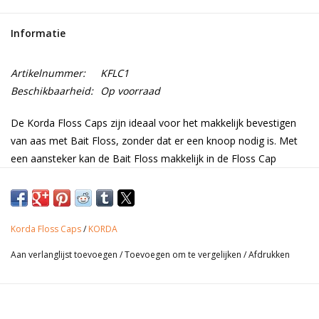
Range
Informatie
Cadeaubon
Artikelnummer:
KFLC1
Beschikbaarheid:
Op voorraad
Summer Deals
De Korda Floss Caps zijn ideaal voor het makkelijk bevestigen
van aas met Bait Floss, zonder dat er een knoop nodig is. Met
BLOG
een aansteker kan de Bait Floss makkelijk in de Floss Cap
gesmolten worden. De Korda Floss Caps kunnen i.c.m. een
Korda Braid of Fine Needle gebruikt worden.
Korda Floss Caps
/
KORDA
Productinformatie
Aan verlanglijst toevoegen
/
Toevoegen om te vergelijken
/
Afdrukken
• Leverbaar in 3 kleuren
• Inhoud; 20 stuks