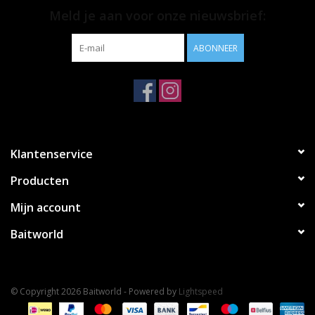
• X-large; haakmaat 1 - 2
Meld je aan voor onze nieuwsbrief:
• Inhoud; 10 stuks
ABONNEER
Klantenservice
Producten
Mijn account
Baitworld
© Copyright 2026 Baitworld - Powered by
Lightspeed