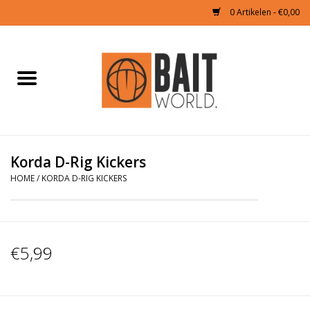
0 Artikelen - €0,00
Home
Tijgernoten kopen
Partikels Karper
Korda D-Rig Kickers
HOME
/
KORDA D-RIG KICKERS
Boilies & Additieven
Hookbaits
€5,99
Pellets
Naturals