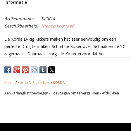
Informatie
Range
Artikelnummer:
KICK14
Beschikbaarheid:
Niet op voorraad
Cadeaubon
De Korda D-Rig Kickers maken het zeer eenvoudig om een
Summer Deals
perfecte D-rig te maken. Schuif de Kicker over de haak en de 'D'
is gemaakt. Daarnaast zorgt de Kicker ervoor dat het
draaivermogen van de haak enorm wordt vergroot. De Korda D-
BLOG
Rig Kickers zijn verkrijgbaar in verschillende maten.
Korda
/
Korda D-Rig Kickers
/
KORDA
Productinformatie
Aan verlanglijst toevoegen
/
Toevoegen om te vergelijken
/
Afdrukken
• Leverbaar in diverse maten
• Small; haakmaat 6 - 8
• Medium; haakmaat 4 - 6
• Large; haakmaat 2 - 4