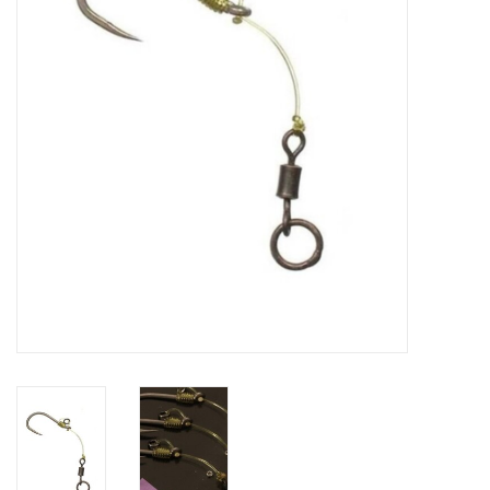
Range
Cadeaubon
Summer Deals
BLOG