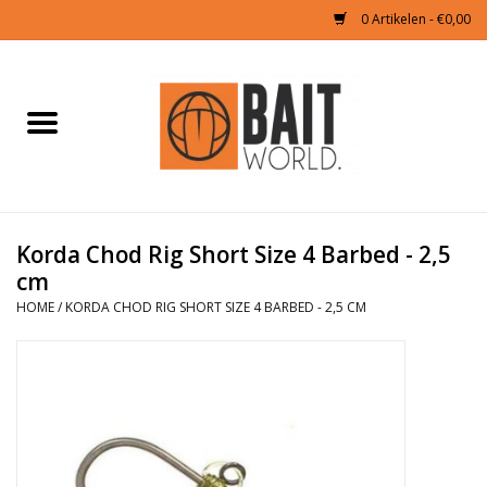
0 Artikelen - €0,00
Home
Tijgernoten kopen
Partikels Karper
Korda Chod Rig Short Size 4 Barbed - 2,5
cm
Boilies & Additieven
HOME
/
KORDA CHOD RIG SHORT SIZE 4 BARBED - 2,5 CM
Hookbaits
Pellets
Naturals