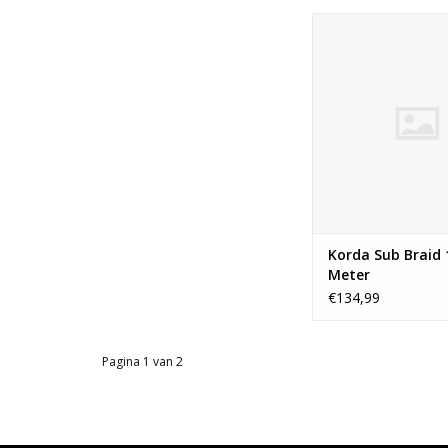
De Korda Sub Brai
gevlochten hoofdl
zinkende eigeschap
Braid is zwaar en zin
goed naar de bode
maakt z’n belofte 
zinkende hoofdlijn
waar.
Korda Sub Braid 
Meter
€134,99
Pagina 1 van 2