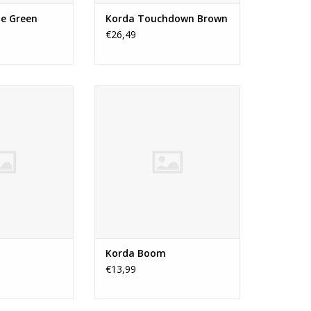
ne Green
Korda Touchdown Brown
€26,49
rste fluorcarbon
Boom is onze eerste fluorcarbon
ruiken is met de
lijn die te gebruiken is met de
rdoor gaat er een
Krimp Tool. Hierdoor gaat er een
 voor je open. Zo
wereld van rigs voor je open. Zo
ale lijn voor het
is Boom een ideale lijn voor het
e “boom secties”
maken van stijve “boom secties”
d hinged stiff of
voor bijvoorbeeld hinged stiff of
 rigs.
combi rigs.
N WINKELWAGEN
TOEVOEGEN AAN WINKELWAGEN
Korda Boom
€13,99