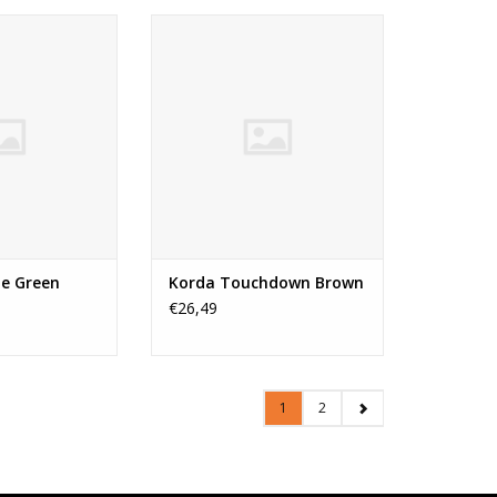
Korda is een zeer
Touchdown is speciaal
terst sterke en
ontwikkeld als veelzijdige
ge lijn. De lijn
allround lijn. De geringe
rdat er een zeer
hoeveelheid rek zorgt voor een
l is toegevoegd.
betere beetindicatie en de
erkrijgbaar in
mogelijkheid om verder te
e diameters en
werpen, terwijl de zachte en
je hem overal in
subtiele kwaliteiten gewaarborgd
standigh
blijven.
N WINKELWAGEN
ne Green
Korda Touchdown Brown
€26,49
1
2