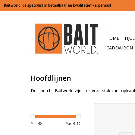
HOME
TIJG
CADEAUBON
Hoofdlijnen
De lijnen bij Baitworld zijn stuk voor stuk van topkwa
De BASIX Main Lin
briljante all-round i
hoofdlijn die voor de
Min: €
0
Max: €
150
een zeer hoge per
levert. De lijn is zee