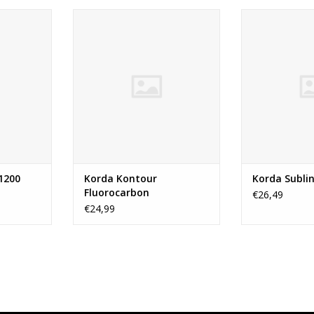
d is een
Deze fluorocarbon lijn zinkt erg
De Subline van 
ijn met
goed en ligt daarom goed op de
soepele en ui
pen. Sub
bodem. De lijn is
schuurbestendi
kt daardoor
schuurbestendig en ook nog
zinkt goed doo
m. Korda
eens erg soepel waardoor je er
dicht materiaa
met deze
goed mee kan werpen en grote
Subline is v
 meer dan
afstanden kunt bereiken.
verschillend
kleuren zodat 
TOEVOEGEN AAN WINKELWAGEN
alle om
TOEVOEGEN AA
1200
Korda Kontour
Korda Subli
Fluorocarbon
€26,49
€24,99