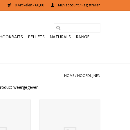
0 Artikelen - €0,00
Mijn account / Registreren
HOOKBAITS
PELLETS
NATURALS
RANGE
HOME
/
HOOFDLIJNEN
r product weergegeven.
 Braid is een
Deze fluorocarbon lijn zinkt erg
hoofdlijn met
goed en ligt daarom goed op de
eschappen. Sub
bodem. De lijn is
en zinkt daardoor
schuurbestendig en ook nog
 bodem. Korda
eens erg soepel waardoor je er