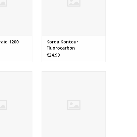
lofte met deze
goed mee kan werpen en grote
dlijn meer dan
afstanden kunt bereiken.
ar.
N WINKELWAGEN
raid 1200
Korda Kontour
Fluorocarbon
€24,99
Korda is een zeer
Touchdown is speciaal
terst sterke en
ontwikkeld als veelzijdige
ge lijn. De lijn
allround lijn. De geringe
rdat er een zeer
hoeveelheid rek zorgt voor een
l is toegevoegd.
betere beetindicatie en de
erkrijgbaar in
mogelijkheid om verder te
e diameters en
werpen, terwijl de zachte en
je hem overal in
subtiele kwaliteiten gewaarborgd
standigh
blijven.
N WINKELWAGEN
TOEVOEGEN AAN WINKELWAGEN