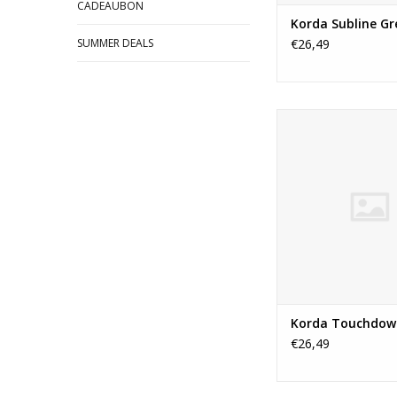
CADEAUBON
Korda Subline Gr
SUMMER DEALS
€26,49
Touchdown is sp
ontwikkeld als vee
allround lijn. De 
hoeveelheid rek zorg
betere beetindicat
mogelijkheid om v
werpen, terwijl de 
subtiele kwaliteiten 
blijven.
TOEVOEGEN AAN WI
Korda Touchdow
€26,49