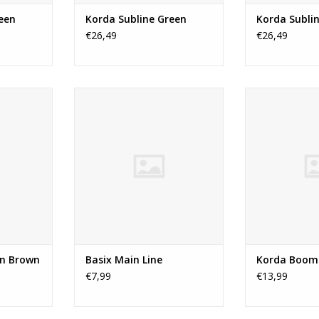
een
Korda Subline Green
Korda Subli
€26,49
€26,49
eciaal
De BASIX Main Line is een
Boom is onze ee
lzijdige
briljante all-round in te zetten
lijn die te geb
geringe
hoofdlijn die voor de kostprijs
Krimp Tool. Hie
t voor een
een zeer hoge performance
wereld van rigs
ie en de
levert. De lijn is zeer schuurvast
is Boom een ide
erder te
en duurzaam terwijl hij zich goed
maken van stijv
zachte en
laat werpen en een hoge
voor bijvoorbeel
gewaarborgd
trekkracht op de knopen heeft.
combi
TOEVOEGEN AAN WINKELWAGEN
TOEVOEGEN AA
NKELWAGEN
n Brown
Basix Main Line
Korda Boom
€7,99
€13,99