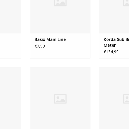
j zich goed
en duurzaam terwijl hij zich goed
maakt z’n be
en hoge
laat werpen en een hoge
zinkende hoof
pen heeft.
trekkracht op de knopen heeft.
wa
NKELWAGEN
TOEVOEGEN AAN WINKELWAGEN
TOEVOEGEN AA
Basix Main Line
Korda Sub B
Meter
€7,99
€134,99
is een zeer
De Subline van Korda is een zeer
De Subline van 
sterke en
soepele en uiterst sterke en
soepele en ui
n. De lijn
schuurbestendige lijn. De lijn
schuurbestendi
r een zeer
zinkt goed doordat er een zeer
zinkt goed doo
oegevoegd.
dicht materiaal is toegevoegd.
dicht materiaa
gbaar in
Subline is verkrijgbaar in
Subline is v
eters en
verschillende diameters en
verschillend
 overal in
kleuren zodat je hem overal in
kleuren zodat 
igh
alle omstandigh
alle om
NKELWAGEN
TOEVOEGEN AAN WINKELWAGEN
TOEVOEGEN AA