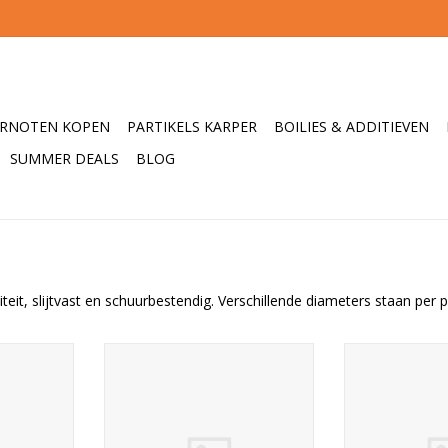
ERNOTEN KOPEN
PARTIKELS KARPER
BOILIES & ADDITIEVEN
SUMMER DEALS
BLOG
liteit, slijtvast en schuurbestendig. Verschillende diameters staan pe
e is een
De BASIX Main Line is een
De Korda Sub
n te zetten
briljante all-round in te zetten
gevlochten 
 kostprijs
hoofdlijn die voor de kostprijs
zinkende eig
formance
een zeer hoge performance
Braid is zwaar 
r schuurvast
levert. De lijn is zeer schuurvast
goed naar de