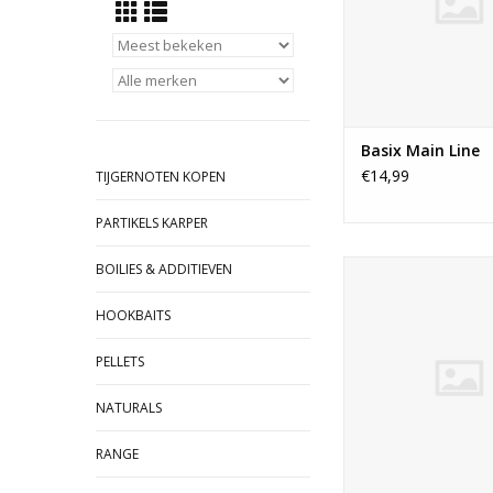
en duurzaam terwijl hi
laat werpen en e
trekkracht op de kno
TOEVOEGEN AAN WI
Basix Main Line
€14,99
TIJGERNOTEN KOPEN
PARTIKELS KARPER
De Subline van Korda 
BOILIES & ADDITIEVEN
soepele en uiterst 
schuurbestendige lij
HOOKBAITS
zinkt goed doordat e
dicht materiaal is t
PELLETS
Subline is verkrij
verschillende diam
NATURALS
kleuren zodat je hem
alle omstand
RANGE
TOEVOEGEN AAN WI