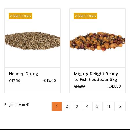
AANBIEDING
AANBIEDING
Hennep Droog
Mighty Delight Ready
to Fish houdbaar 5kg
€45,00
€47,50
€49,99
€59,97
Pagina 1 van 41
1
2
3
4
5
41