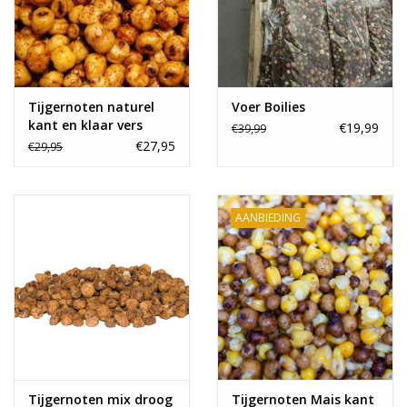
Tijgernoten naturel
Voer Boilies
kant en klaar vers
€19,99
€39,99
10kg
€27,95
€29,95
AANBIEDING
Tijgernoten mix droog
Tijgernoten Mais kant