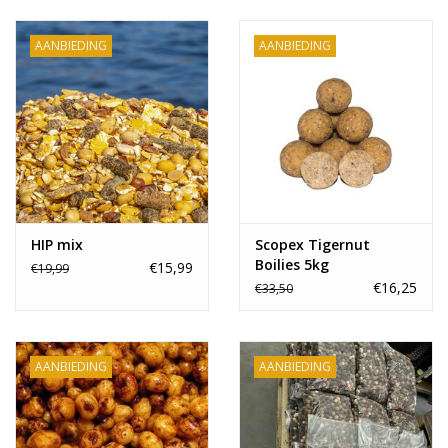
Range
AANBIEDING
AANBIEDING
Cadeaubon
Summer Deals
BLOG
HIP mix
Scopex Tigernut
Boilies 5kg
€15,99
€19,99
€16,25
€33,50
AANBIEDING
AANBIEDING