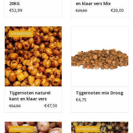
20KG
en klaar vers Mix
Madness actie
€52,99
€20,00
€29,50
AANBIEDING
Tijgernoten naturel
Tijgernoten mix Droog
kant en klaar vers
€4,75
20kg
€47,50
€52,50
AANBIEDING
AANBIEDING