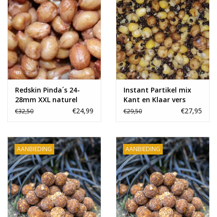
Redskin Pinda´s 24-
Instant Partikel mix
28mm XXL naturel
Kant en Klaar vers
kant en klaar vers
€24,99
€27,95
€32,50
€29,50
AANBIEDING
AANBIEDING