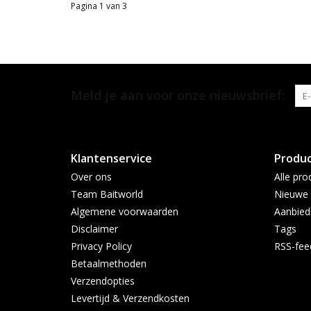
Pagina 1 van 3
Meld je aan voor onze nieuwsbrief:
Klantenservice
Produ
Over ons
Alle pro
Team Baitworld
Nieuwe 
Algemene voorwaarden
Aanbied
Disclaimer
Tags
Privacy Policy
RSS-fee
Betaalmethoden
Verzendopties
Levertijd & Verzendkosten