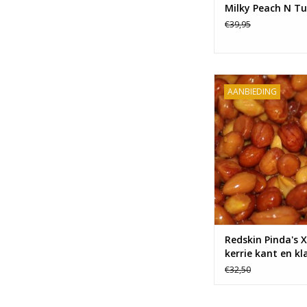
Milky Peach N Tu
€39,95
De beste partikels vo
AANBIEDING
het karpervissen sco
Baitworld. Onze heer
doen de karpers doen
TOEVOEGEN AAN WI
Redskin Pinda's 
kerrie kant en kl
€32,50