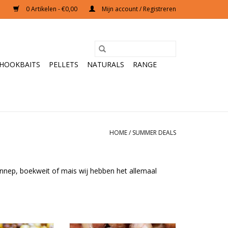
0 Artikelen - €0,00
Mijn account / Registreren
HOOKBAITS
PELLETS
NATURALS
RANGE
HOME
/
SUMMER DEALS
hennep, boekweit of mais wij hebben het allemaal
els voor tijdens
De beste partikels voor tijdens