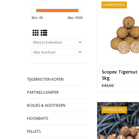
AANBIEDING
Kwalitatief hoogstaa
voor een scherpe
Min: €
0
Max: €
500
Verkrijgbaar is dive
en diameter
Scopex Tigernut 
5kg
TIJGERNOTEN KOPEN
€33,50
PARTIKELS KARPER
De Krill boilies van 
BOILIES & ADDITIEVEN
AANBIEDING
Kwalitatief hoogstaa
voor een scherpe
HOOKBAITS
Verkrijgbaar in d
diameters!
PELLETS