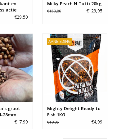
 kant en
Milky Peach N Tutti 20kg
ss actie
€129,95
€159,80
€29,50
els voor tijdens
De beste partikels voor tijdens
AANBIEDING
en scoor je bij
het karpervissen scoor je bij
n mooie Redskin
Baitworld. Onze heerlijke mixen
 met smaak en
doen de karpers doen smikkelen!
zeer goede prijs!
N WINKELWAGEN
a´s groot
Mighty Delight Ready to
24-28mm
Fish 1KG
€17,99
€4,99
€10,95