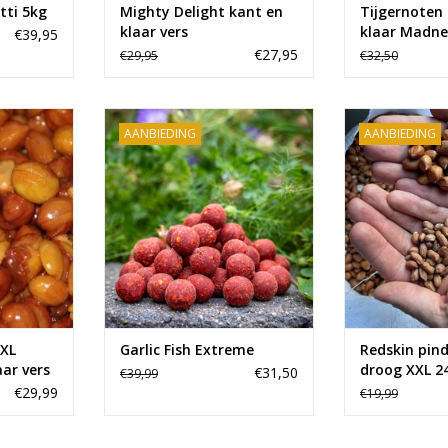
tti 5kg
Mighty Delight kant en
Tijgernoten
klaar vers
klaar Madne
€39,95
€27,95
€29,95
€32,50
or tijdens
De boilies van Baitworld.
De beste partik
AANBIEDING
AANBIEDING
or je bij
Kwalitatief hoogstaande boilies
het karperviss
lijke mixen
voor een scherpe prijs.
Baitworld. Ee
 smikkelen!
Verkrijgbaar is diverse smaken
pinda bomvol
en diameters!
oliën voor een 
NKELWAGEN
TOEVOEGEN AAN WINKELWAGEN
TOEVOEGEN AA
XXL
Garlic Fish Extreme
Redskin pind
aar vers
droog XXL 
€31,50
€39,99
€29,99
€19,99