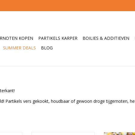
ERNOTEN KOPEN
PARTIKELS KARPER
BOILIES & ADDITIEVEN
SUMMER DEALS
BLOG
terkant!
world! Partikels vers gekookt, houdbaar of gewoon droge tijgernoten, 
itworld.
De beste partikels voor tijdens
De beste partik