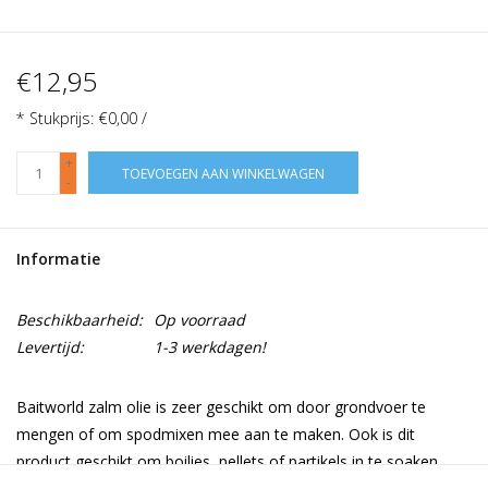
€12,95
* Stukprijs: €0,00 /
+
TOEVOEGEN AAN WINKELWAGEN
-
Informatie
Beschikbaarheid:
Op voorraad
Levertijd:
1-3 werkdagen!
Baitworld zalm olie is zeer geschikt om door grondvoer te
mengen of om spodmixen mee aan te maken. Ook is dit
product geschikt om boilies, pellets of partikels in te soaken.