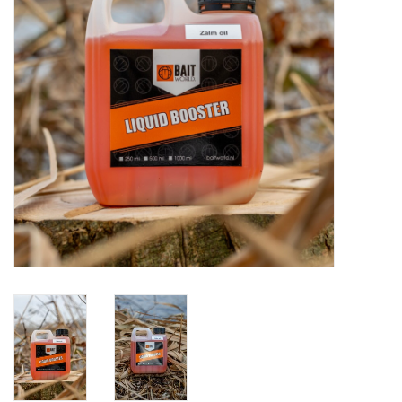
Range
Cadeaubon
Summer Deals
BLOG