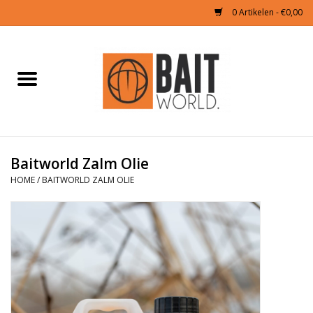
0 Artikelen - €0,00
Home
Tijgernoten kopen
Partikels Karper
Baitworld Zalm Olie
HOME
/
BAITWORLD ZALM OLIE
Boilies & Additieven
Hookbaits
Pellets
Naturals