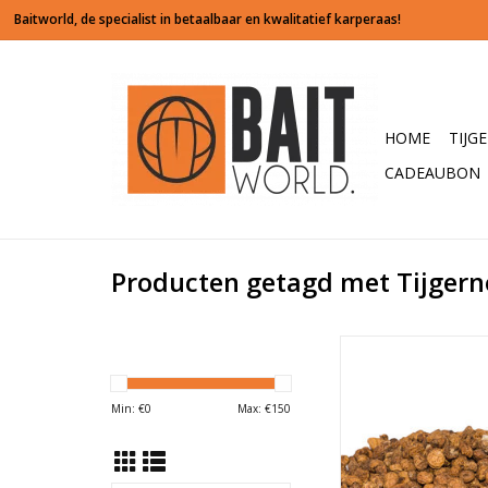
HOME
TIJG
CADEAUBON
Producten getagd met Tijger
De beste partikels vo
het karpervissen sco
Baitworld. Onze heerli
Min: €
0
Max: €
150
mixen doen de kar
smikkelen!
TOEVOEGEN AAN WI