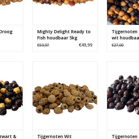
 Droog
Mighty Delight Ready to
Tijgernoten
Fish houdbaar 5kg
wit houdbaa
€49,99
€59,97
€27,00
or tijdens
De beste partikels voor tijdens
De beste partik
or je bij
het karpervissen scoor je bij
het karperviss
jke partikel
Baitworld. Onze heerlijke partikel
Baitworld. Onze 
pers doen
mixen doen de karpers doen
mixen doen d
smikkelen!
smik
TOEVOEGEN AA
zwart &
Tijgernoten Wit
Tijgernoten