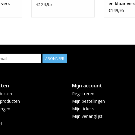
 vers
en klaar ver
€124,95
€149,95
ABONNEER
cten
Mijn account
ducten
Registreren
producten
Mijn bestellingen
ingen
Mijn tickets
Mijn verlanglijst
d