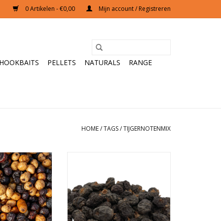
0 Artikelen - €0,00
Mijn account / Registreren
HOOKBAITS
PELLETS
NATURALS
RANGE
HOME
/
TAGS
/
TIJGERNOTENMIX
oten voor tijdens
De beste partikels voor tijdens
sen scoor je bij
het karpervissen scoor je bij
nze heerlijke
Baitworld. Onze heerlijke partikel
oen de karpers
mixen doen de karpers doen
ikkelen!
smikkelen!
N WINKELWAGEN