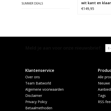
wit kant en klaar
SUMMER DEALS
€149,95
Meld je aan voor onze nieuwsbrief:
Klantenservice
Produ
Over ons
Alle pro
Team Baitworld
Nieuwe 
Algemene voorwaarden
Aanbied
Disclaimer
Tags
Privacy Policy
RSS-fee
Betaalmethoden