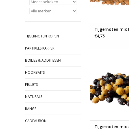
Tijgernoten mix
€4,75
TIJGERNOTEN KOPEN
PARTIKELS KARPER
De beste partikels vo
BOILIES & ADDITIEVEN
het karpervissen sco
Baitworld. Onze heerli
HOOKBAITS
mixen doen de kar
smikkelen!
PELLETS
NATURALS
RANGE
CADEAUBON
Tijgernoten mix 