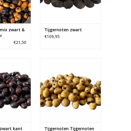
 mix zwart &
Tijgernoten zwart
r
€109,95
€21,50
els voor tijdens
De beste partikels voor tijdens
en scoor je bij
het karpervissen scoor je bij
heerlijke partikel
Baitworld. Onze heerlijke partikel
e karpers doen
mixen doen de karpers doen
kelen!
smikkelen!
N WINKELWAGEN
 zwart kant
Tijgernoten Tijgernoten