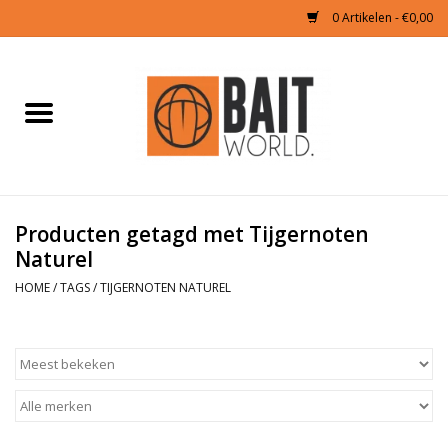
0 Artikelen - €0,00
Home
Tijgernoten kopen
Partikels Karper
Producten getagd met Tijgernoten
Naturel
Boilies & Additieven
HOME
/
TAGS
/
TIJGERNOTEN NATUREL
Hookbaits
Pellets
Naturals