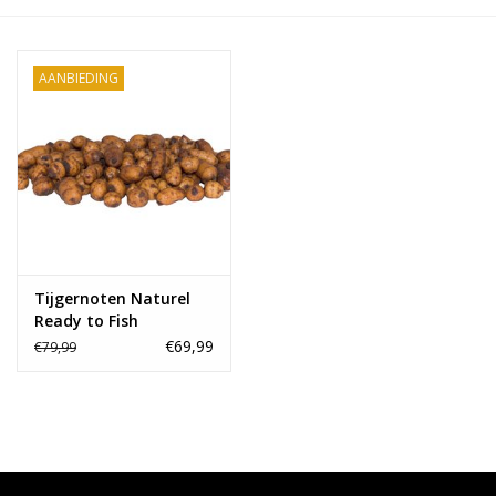
Range
AANBIEDING
Cadeaubon
Summer Deals
BLOG
Tijgernoten Naturel
Ready to Fish
houdbaar 20kg
€69,99
€79,99