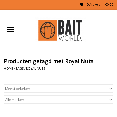
0 Artikelen - €0,00
Home
Tijgernoten kopen
Partikels Karper
Producten getagd met Royal Nuts
HOME
/
TAGS
/
ROYAL NUTS
Boilies & Additieven
Hookbaits
Pellets
Naturals