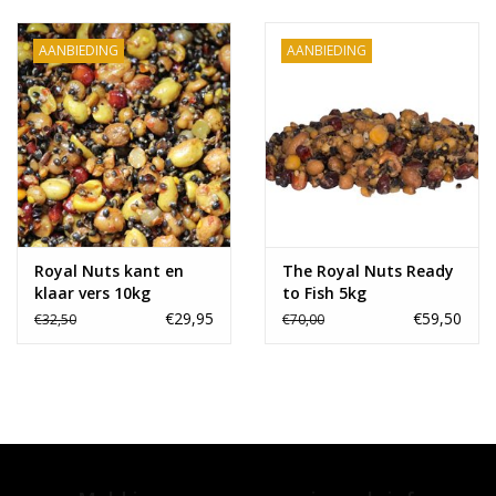
Range
AANBIEDING
AANBIEDING
Cadeaubon
Summer Deals
BLOG
Royal Nuts kant en
The Royal Nuts Ready
klaar vers 10kg
to Fish 5kg
€29,95
€59,50
€32,50
€70,00