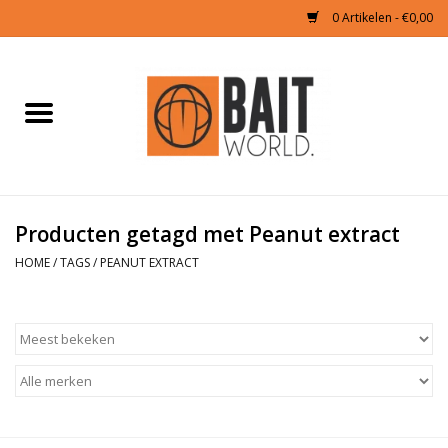
0 Artikelen - €0,00
Home
Tijgernoten kopen
Partikels Karper
Producten getagd met Peanut extract
HOME
/
TAGS
/
PEANUT EXTRACT
Boilies & Additieven
Hookbaits
Pellets
Naturals