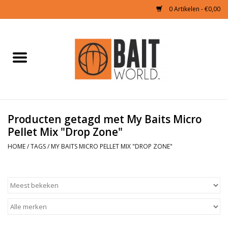
0 Artikelen - €0,00
Home
Tijgernoten kopen
Partikels Karper
Producten getagd met My Baits Micro
Pellet Mix "Drop Zone"
Boilies & Additieven
HOME
/
TAGS
/
MY BAITS MICRO PELLET MIX "DROP ZONE"
Hookbaits
Pellets
Naturals