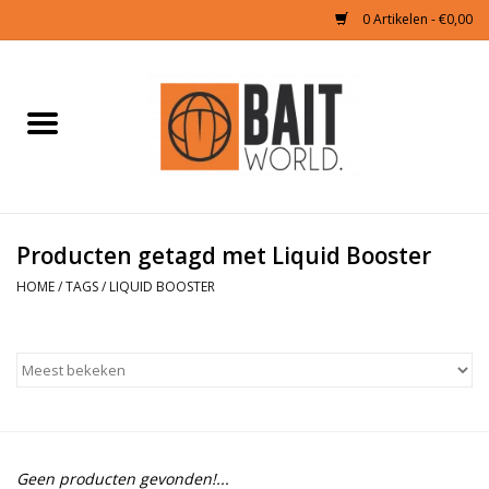
0 Artikelen - €0,00
Home
Tijgernoten kopen
Partikels Karper
Producten getagd met Liquid Booster
HOME
/
TAGS
/
LIQUID BOOSTER
Boilies & Additieven
Hookbaits
Pellets
Naturals
Geen producten gevonden!...