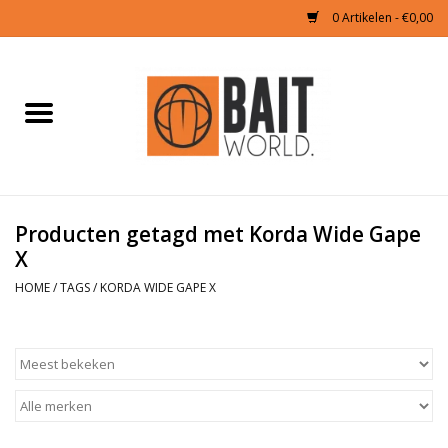
0 Artikelen - €0,00
Home
Tijgernoten kopen
Partikels Karper
Producten getagd met Korda Wide Gape
X
Boilies & Additieven
HOME
/
TAGS
/
KORDA WIDE GAPE X
Hookbaits
Pellets
Naturals