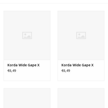
Range
Cadeaubon
Summer Deals
BLOG
Korda Wide Gape X
Korda Wide Gape X
€6,49
€6,49