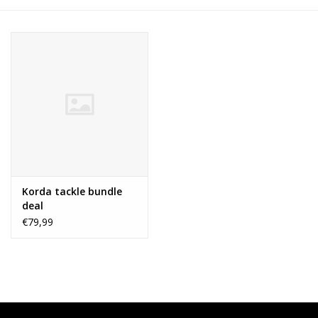
Range
Cadeaubon
Summer Deals
BLOG
Korda tackle bundle
deal
€79,99