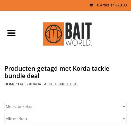
0 Artikelen - €0,00
Home
Tijgernoten kopen
Partikels Karper
Producten getagd met Korda tackle
bundle deal
Boilies & Additieven
HOME
/
TAGS
/
KORDA TACKLE BUNDLE DEAL
Hookbaits
Pellets
Naturals