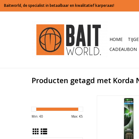
HOME
TIJG
CADEAUBON
Producten getagd met Korda N
De N-Trap KD Rig va
ontworpen in samenw
Kenny Dorsett, één v
Min: €
0
Max: €
5
karpervissers uit En
superscherpe Kurv
haken van deze kant-e
hebben een un