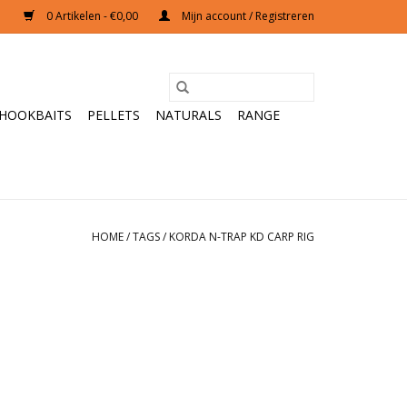
0 Artikelen - €0,00
Mijn account / Registreren
HOOKBAITS
PELLETS
NATURALS
RANGE
HOME
/
TAGS
/
KORDA N-TRAP KD CARP RIG