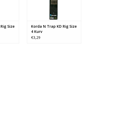
een karper
inhakingshoek waar een karper
n kan o
nauwelijks nog aan kan o
NKELWAGEN
TOEVOEGEN AAN WINKELWAGEN
Rig Size
Korda N Trap KD Rig Size
4 Kurv
€3,29