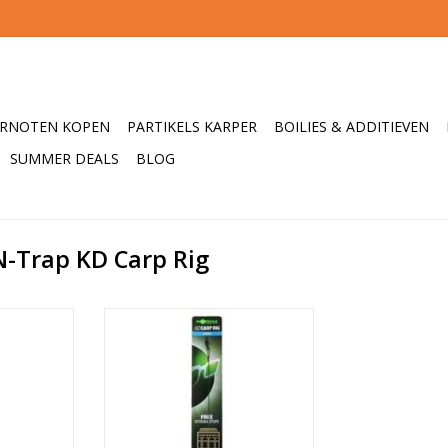
ERNOTEN KOPEN
PARTIKELS KARPER
BOILIES & ADDITIEVEN
SUMMER DEALS
BLOG
-Trap KD Carp Rig
n Korda is
De N-Trap KD Rig van Korda is
erking met
ontworpen in samenwerking met
an de beste
Kenny Dorsett, één van de beste
geland! De
karpervissers uit Engeland! De
ed Shank
superscherpe Kurved Shank
n-klare rigs
haken van deze kant-en-klare rigs
ieke
hebben een unieke