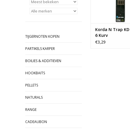
inhakingshoek waar 
nauwelijks nog aa
TOEVOEGEN AAN WI
Korda N Trap KD 
6 Kurv
TIJGERNOTEN KOPEN
€3,29
PARTIKELS KARPER
BOILIES & ADDITIEVEN
HOOKBAITS
PELLETS
NATURALS
RANGE
CADEAUBON