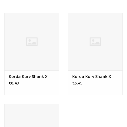
Range
Cadeaubon
Summer Deals
BLOG
Korda Kurv Shank X
Korda Kurv Shank X
€6,49
€6,49