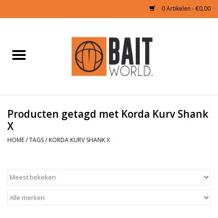
0 Artikelen - €0,00
Home
Tijgernoten kopen
Partikels Karper
Producten getagd met Korda Kurv Shank
X
Boilies & Additieven
HOME
/
TAGS
/
KORDA KURV SHANK X
Hookbaits
Pellets
Naturals