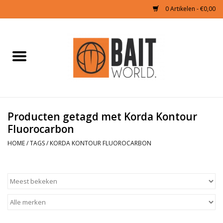
0 Artikelen - €0,00
Home
Tijgernoten kopen
Partikels Karper
Producten getagd met Korda Kontour
Fluorocarbon
Boilies & Additieven
HOME
/
TAGS
/
KORDA KONTOUR FLUOROCARBON
Hookbaits
Pellets
Naturals