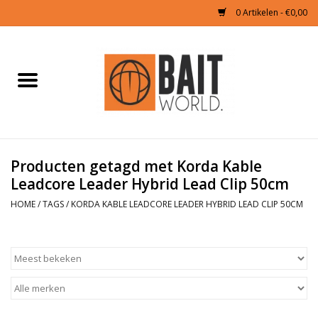
0 Artikelen - €0,00
Home
Tijgernoten kopen
Partikels Karper
Producten getagd met Korda Kable
Leadcore Leader Hybrid Lead Clip 50cm
Boilies & Additieven
HOME
/
TAGS
/
KORDA KABLE LEADCORE LEADER HYBRID LEAD CLIP 50CM
Hookbaits
Pellets
Naturals