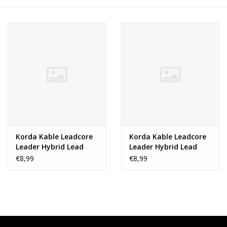
Range
Cadeaubon
Summer Deals
BLOG
Korda Kable Leadcore
Korda Kable Leadcore
Leader Hybrid Lead
Leader Hybrid Lead
Clip 50cm
Clip 50cm
€8,99
€8,99