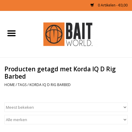
0 Artikelen - €0,00
Home
Tijgernoten kopen
Partikels Karper
Producten getagd met Korda IQ D Rig
Barbed
Boilies & Additieven
HOME
/
TAGS
/
KORDA IQ D RIG BARBED
Hookbaits
Pellets
Naturals