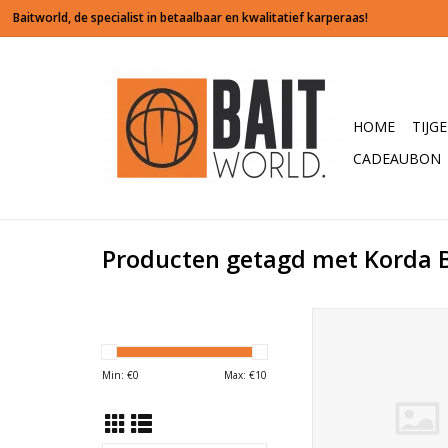
HOME
TIJG
CADEAUBON
Producten getagd met Korda B
Dit schaartje mag n
tacklebox ontbreken
werkelijk een supe
Min: €
0
Max: €
10
schaar die ook lang sc
en door zijn felle gr
wordt kwijt raken in he
onmogelijk