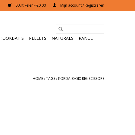
0 Artikelen - €0,00
Mijn account / Registreren
HOOKBAITS
PELLETS
NATURALS
RANGE
HOME
/
TAGS
/
KORDA BASIX RIG SCISSORS