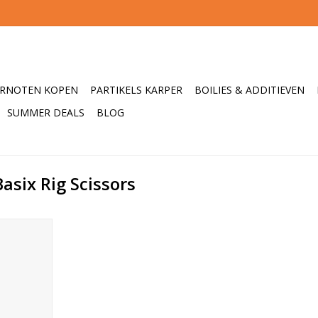
ERNOTEN KOPEN
PARTIKELS KARPER
BOILIES & ADDITIEVEN
SUMMER DEALS
BLOG
asix Rig Scissors
iet in je
. Dit is
rscherpe
herp blijft
oene kleur
t gras bijna
.