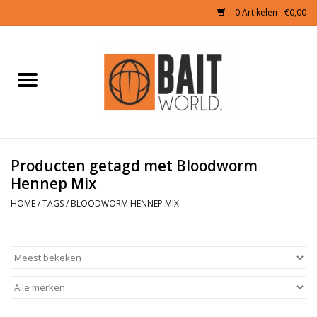
0 Artikelen - €0,00
Home
Tijgernoten kopen
Partikels Karper
Producten getagd met Bloodworm
Hennep Mix
Boilies & Additieven
HOME
/
TAGS
/
BLOODWORM HENNEP MIX
Hookbaits
Pellets
Naturals