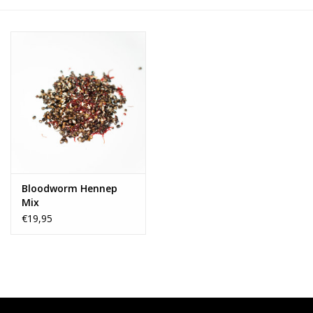
Range
Cadeaubon
Summer Deals
BLOG
Bloodworm Hennep
Mix
€19,95